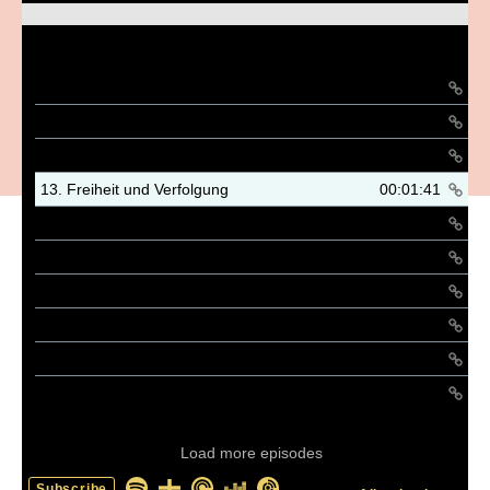
Playlist
Verpflichtung
00:00:52
15. Wiederkunft Christi
00:01:35
14. Die Kraft des Heiligen Geistes
00:01:34
13. Freiheit und Verfolgung
00:01:41
12. Geistliche Auseinandersetzung
00:01:53
11. Ausbildung und Gemeindeleitung
00:01:40
10. Evangelisation und Kultur
00:01:44
9. Dringlichkeit der evangelistischen Aufgabe
00:01:58
8. Gemeinden in evangelistischer Partnerschaft
00:01:32
7. Zusammenarbeit in der Evangelisation
00:01:25
Load more episodes
Subscribe